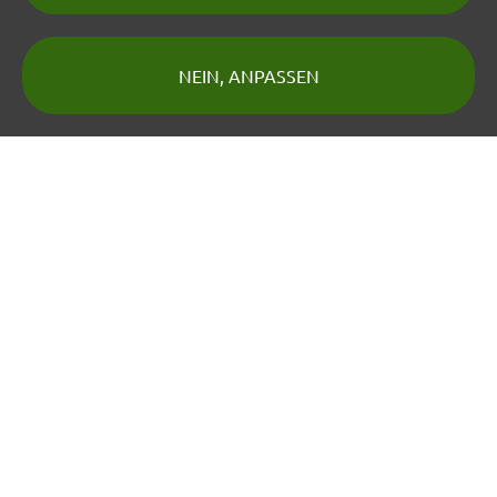
Datenschutzerklärung
© 2026 Zoofreunde Dortmund e.V.
NEIN, ANPASSEN